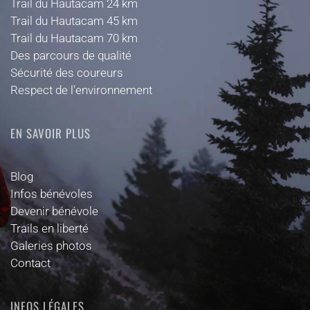
Trail du Hautacam 24 km
Trail du Hautacam 45 km
Trail du Hautacam 70 km
Des parcours de qualité
Sécurité des coureurs
Respect de l'environnement
EN SAVOIR PLUS
Blog
Infos bénévoles
Devenir bénévole
Trails en liberté
Galeries photos
Contact
INFOS LÉGALES