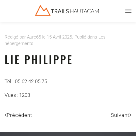
Accéder au contenu principal
Rédigé par Aure65 le
15 Avril 2025
. Publié dans
Les
hébergements
.
LIE PHILIPPE
Tél : 05 62 42 05 75
Vues : 1203
Précédent
Suivant