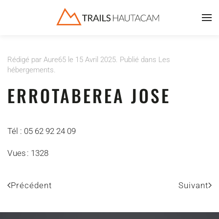
Accéder au contenu principal
Rédigé par Aure65 le
15 Avril 2025
. Publié dans
Les
hébergements
.
ERROTABEREA JOSE
Tél : 05 62 92 24 09
Vues : 1328
Précédent
Suivant