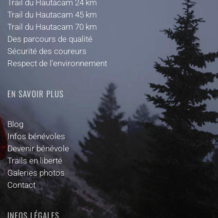
Trail du Hautacam 24 km
Trail du Hautacam 45 km
Trail du Hautacam 70 km
Des parcours de qualité
Sécurité des coureurs
Respect de l'environnement
EN SAVOIR PLUS
Blog
Infos bénévoles
Devenir bénévole
Trails en liberté
Galeries photos
Contact
INFOS LÉGALES