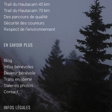
Trail du Hautacam 45 km
Trail du Hautacam 70 km
Des parcours de qualité
Sécurité des coureurs
Respect de l'environnement
EN SAVOIR PLUS
Blog
Infos bénévoles
Devenir bénévole
Trails en liberté
Galeries photos
Contact
INFOS LÉGALES