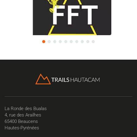
La Ronde des Bualas
4, rue des Arailhes
65400 Beaucens
Hautes-Pyrénées