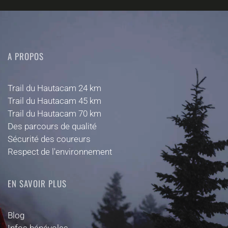
A PROPOS
Trail du Hautacam 24 km
Trail du Hautacam 45 km
Trail du Hautacam 70 km
Des parcours de qualité
Sécurité des coureurs
Respect de l'environnement
EN SAVOIR PLUS
Blog